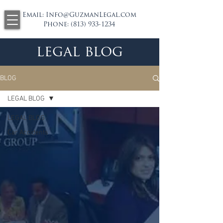
Email:
Info@GuzmanLegal.com
Phone:
(813) 933-1234
legal blog
BLOG
LEGAL BLOG
LEGAL BLOG
Car Accidents