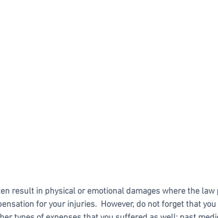
ten result in physical or emotional damages where the law 
ensation for your injuries.  However, do not forget that you
other types of expenses that you suffered as well: past medica