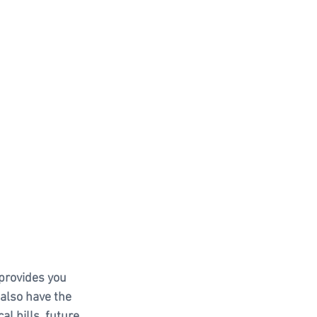
provides you 
 also have the 
l bills, future 