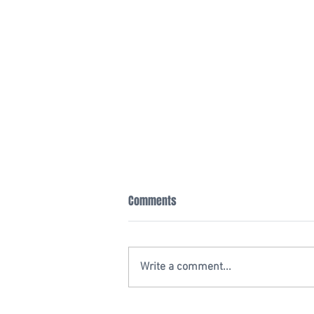
Comments
Write a comment...
20 YEAR ANNIVERSARY