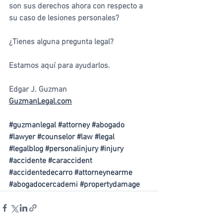
son sus derechos ahora con respecto a 
su caso de lesiones personales?
¿Tienes alguna pregunta legal?
Estamos aquí para ayudarlos. 
Edgar J. Guzman
GuzmanLegal.com
#guzmanlegal
#attorney
#abogado
#lawyer
#counselor
#law
#legal
#legalblog
#personalinjury
#injury
#accidente
#caraccident
#accidentedecarro
#attorneynearme
#abogadocercademi
#propertydamage