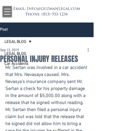
Email:
Info@GuzmanLegal.com
Phone:
(813) 933-1234
Post
LEGAL BLOG
Sep 13, 2019
LEGAL BLOG
PERSONAL INJURY RELEASES
Car Accidents
Mr. Sertan was involved in a car accident 
that Mrs. Nevasaya caused. Mrs. 
Nevasya’s insurance company sent Mr. 
Sertan a check for his property damage 
in the amount of $5,000.00 along with a 
release that he signed without reading. 
Mr. Sertan then filed a personal injury 
claim but was told that the release that 
he signed did not allow him to bring a 