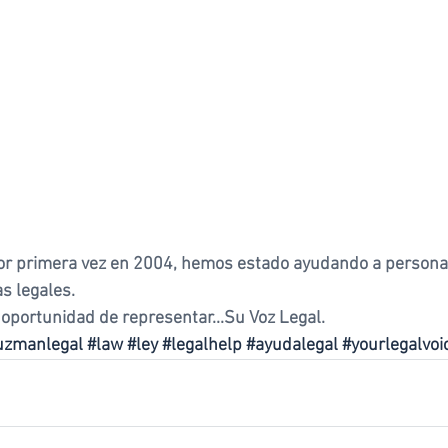
r primera vez en 2004, hemos estado ayudando a persona
s legales.
 oportunidad de representar...Su Voz Legal.
uzmanlegal
#law
#ley
#legalhelp
#ayudalegal
#yourlegalvoi