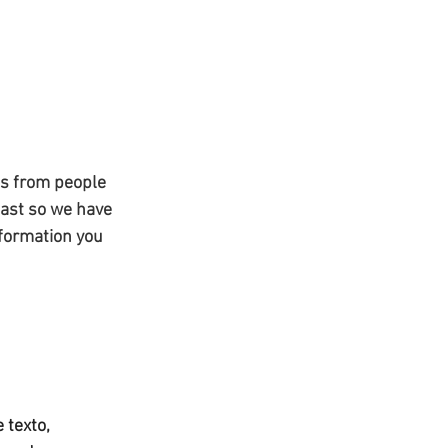
ns from people 
fast so we have 
nformation you 
texto, 