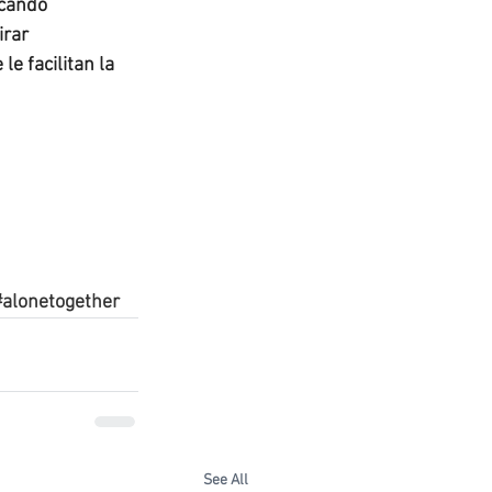
cando 
rar 
 facilitan la 
#alonetogether
See All